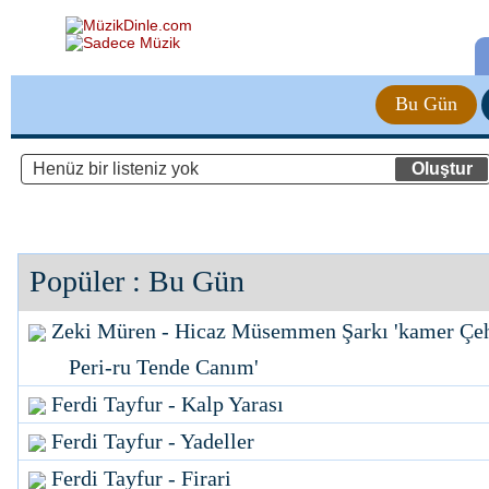
Bu Gün
Popüler : Bu Gün
Zeki Müren - Hicaz Müsemmen Şarkı 'kamer Çe
Peri-ru Tende Canım'
Ferdi Tayfur - Kalp Yarası
Ferdi Tayfur - Yadeller
Ferdi Tayfur - Firari