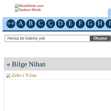
A
B
C
Ç
D
E
F
G
H
I
0~9
«
Bilge Nihan
Zehr-i Yılan