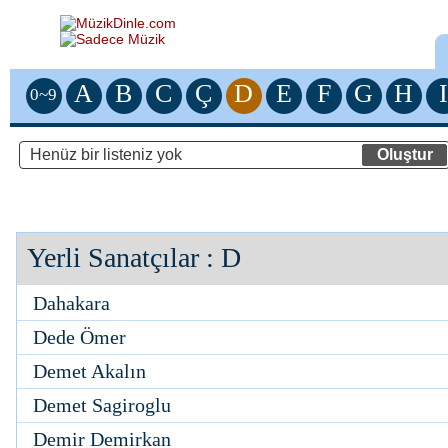
A
B
C
Ç
D
E
F
G
H
I
0~9
Yerli Sanatçılar
: D
Dahakara
Dede Ömer
Demet Akalın
Demet Sagiroglu
Demir Demirkan