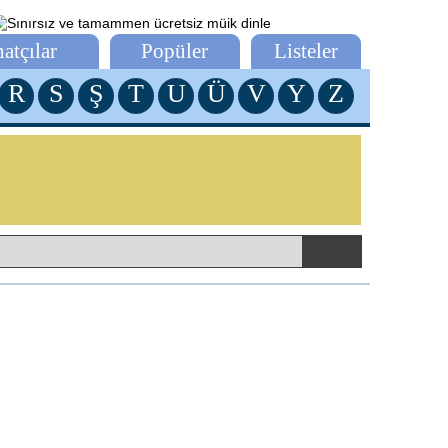
atçılar
Popüler
Listeler
R
S
Ş
T
U
Ü
V
Y
Z