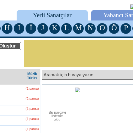
Yerli Sanatçılar
Yabancı San
H
I
İ
J
K
L
M
N
O
Ö
P
Müzik
Türü
▼
(1 parça)
(2 parça)
(1 parça)
(1 parça)
(1 parça)