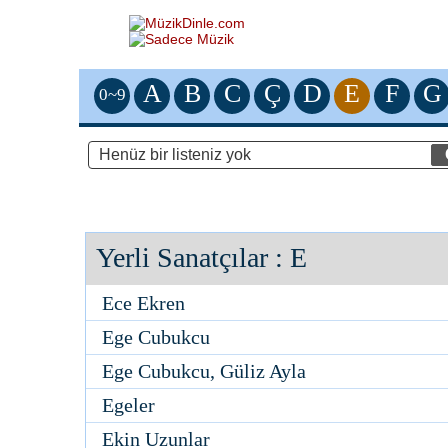
A
B
C
Ç
D
E
F
G
0~9
Yerli Sanatçılar
: E
Ece Ekren
Ege Cubukcu
Ege Cubukcu, Güliz Ayla
Egeler
Ekin Uzunlar