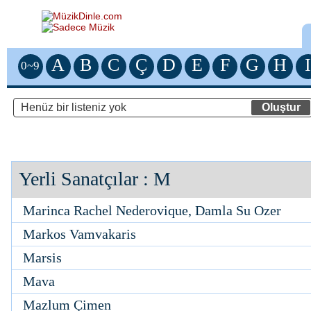
A
B
C
Ç
D
E
F
G
H
I
0~9
Yerli Sanatçılar
: M
Marinca Rachel Nederovique, Damla Su Ozer
Markos Vamvakaris
Marsis
Mava
Mazlum Çimen