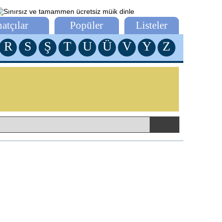
atçılar
Popüler
Listeler
R
S
Ş
T
U
Ü
V
Y
Z