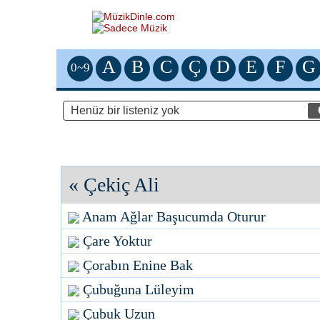
A
B
C
Ç
D
E
F
G
0~9
«
Çekiç Ali
Anam Ağlar Başucumda Oturur
Çare Yoktur
Çorabın Enine Bak
Çubuğuna Lüleyim
Çubuk Uzun