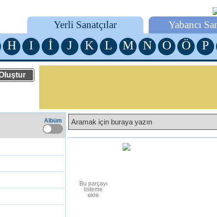
Yerli Sanatçılar
Yabancı San
H
I
İ
J
K
L
M
N
O
Ö
P
Albüm