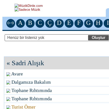
A
B
C
Ç
D
E
F
G
H
I
0~9
«
Sadri Alışık
Avare
Dalgamıza Bakalım
Tophane Rıhtımında
Tophane Rıhtımında
Turist Ömer