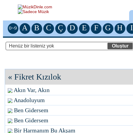
A
B
C
Ç
D
E
F
G
H
I
0~9
«
Fikret Kızılok
Akın Var, Akın
Anadoluyum
Ben Gidersem
Ben Gidersem
Bir Harmanım Bu Akşam