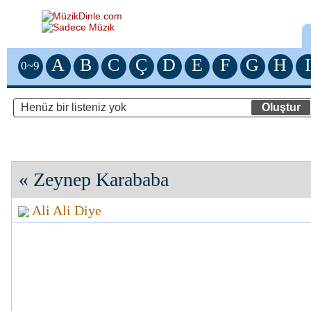
A
B
C
Ç
D
E
F
G
H
I
0~9
«
Zeynep Karababa
Ali Ali Diye