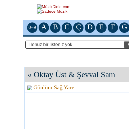
A
B
C
Ç
D
E
F
G
0~9
«
Oktay Üst & Şevval Sam
Gönlüm Sağ Yare