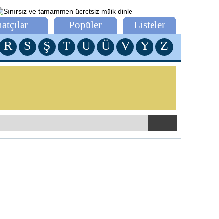
atçılar
Popüler
Listeler
R
S
Ş
T
U
Ü
V
Y
Z