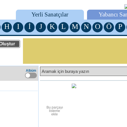
Yerli Sanatçılar
Yabancı San
H
I
İ
J
K
L
M
N
O
Ö
P
Albüm